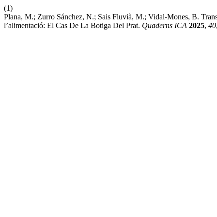
(1)
Plana, M.; Zurro Sánchez, N.; Sais Fluvià, M.; Vidal-Mones, B. Tran
l’alimentació: El Cas De La Botiga Del Prat.
Quaderns ICA
2025
,
40