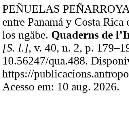
PEÑUELAS PEÑARROYA, A.
entre Panamá y Costa Rica e
los ngäbe.
Quaderns de l’I
[S. l.]
, v. 40, n. 2, p. 179–
10.56247/qua.488. Disponí
https://publicacions.antropo
Acesso em: 10 aug. 2026.