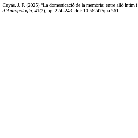
Cuyás, J. F. (2025) “La domesticació de la memòria: entre allò íntim i 
d’Antropologia
, 41(2), pp. 224–243. doi: 10.56247/qua.561.