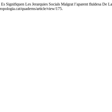
m Es Signifiquen Les Jerarquies Socials Malgrat l’aparent fluïdesa De 
tropologia.cat/quaderns/article/view/175.