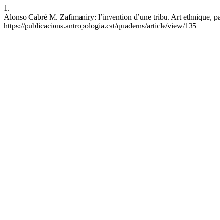
1.
Alonso Cabré M. Zafimaniry: l’invention d’une tribu. Art ethnique, p
https://publicacions.antropologia.cat/quaderns/article/view/135