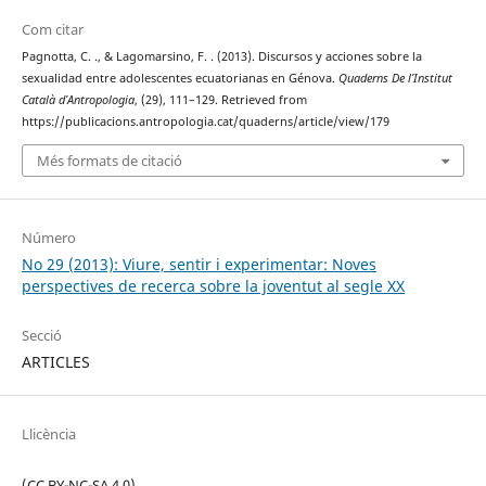
Com citar
Pagnotta, C. ., & Lagomarsino, F. . (2013). Discursos y acciones sobre la
sexualidad entre adolescentes ecuatorianas en Génova.
Quaderns De l’Institut
Català d’Antropologia
, (29), 111–129. Retrieved from
https://publicacions.antropologia.cat/quaderns/article/view/179
Més formats de citació
Número
No 29 (2013): Viure, sentir i experimentar: Noves
perspectives de recerca sobre la joventut al segle XX
Secció
ARTICLES
Llicència
(CC BY-NC-SA 4.0)