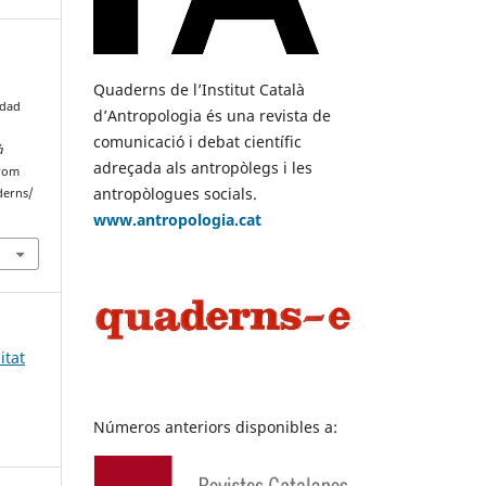
Quaderns de l’Institut Català
edad
d’Antropologia és una revista de
comunicació i debat científic
à
adreçada als antropòlegs i les
from
antropòlogues socials.
derns/
www.antropologia.cat
itat
Números anteriors disponibles a: