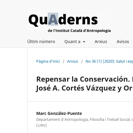
Últim número
Quant a
Arxius
Avisos
Pàgina d'inici
/
Arxius
/
No 36 (1) (2020): Salut i esp
Repensar la Conservación. 
José A. Cortés Vázquez y Ori
Marc González-Puente
Departament d’Antropologia, Filosofia i Treball Social, Un
(URV)