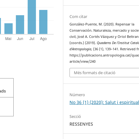
Com citar
González-Puente, M. (2020). Repensar la
Conservación. Naturaleza, mercado y soci
civil, José A. Cortés Vázquez y Oriol Beltran
(coords.) (2019).
Quaderns De l’Institut Catal
d’Antropologia
, (36 (1), 139–141. Retrieved 
https://publicacions.antropologia.cat/qua
article/view/240
Més formats de citació
ads
Número
No 36 (1) (2020): Salut i espiritual
Secció
RESSENYES