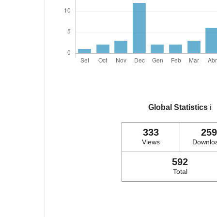
Global Statistics
ℹ️
333
259
Views
Downlo
592
Total