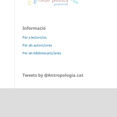
Estat
cuerpo
postcovid
Informació
Per a lectors/es
Per als autors/ores
Per als bibliotecaris/àries
Tweets by @Antropologia.cat