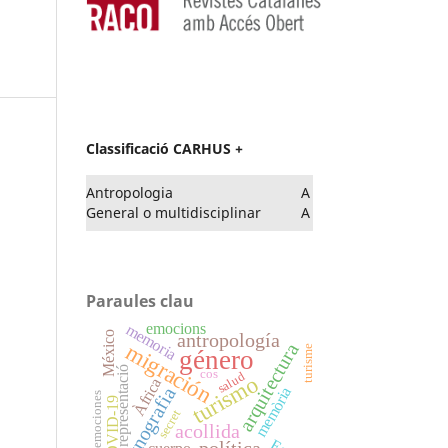
Classificació CARHUS +
Antropologia
A
General o multidisciplinar
A
Paraules clau
emocions
memoria
México
antropología
migración
arquitectura
turisme
género
representació
cos
salud
turismo
Àfrica
etnografia
memòria
emociones
COVID-19
secret
acollida
política