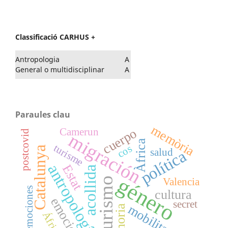
Classificació CARHUS +
Antropologia
A
General o multidisciplinar
A
Paraules clau
memòria
cuerpo
Camerun
postcovid
migración
Àfrica
turisme
cos
Catalunya
salud
política
antropología
Estat
acollida
género
turismo
Valencia
emociones
cultura
emocions
secret
mobilitat
memoria
África