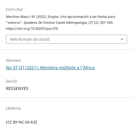
Com citar
Martínez Mauri, M. (2022). Singles. Una aproximación a las fiestas para
“solteros”.
Quaderns De l’Institut Català d’Antropologia
, (37 (2), 507–509.
https://doi.org/10.56247/qua.376
Més formats de citació
Número
No 37 (2) (2021): Memòria múltiple a l'Àfrica
Secció
RESSENYES
Llicència
(CC BY-NC-SA 4.0)