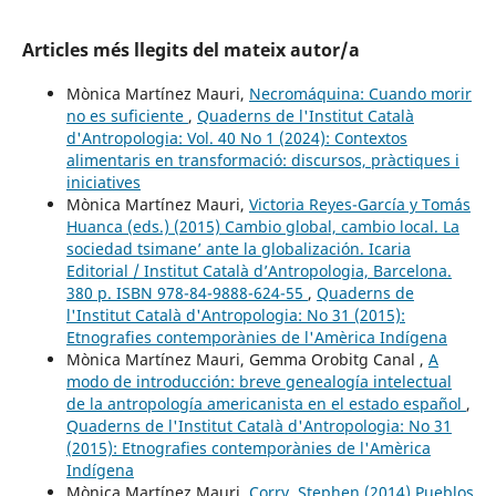
Articles més llegits del mateix autor/a
Mònica Martínez Mauri,
Necromáquina: Cuando morir
no es suficiente
,
Quaderns de l'Institut Català
d'Antropologia: Vol. 40 No 1 (2024): Contextos
alimentaris en transformació: discursos, pràctiques i
iniciatives
Mònica Martínez Mauri,
Victoria Reyes-García y Tomás
Huanca (eds.) (2015) Cambio global, cambio local. La
sociedad tsimane’ ante la globalización. Icaria
Editorial / Institut Català d’Antropologia, Barcelona.
380 p. ISBN 978-84-9888-624-55
,
Quaderns de
l'Institut Català d'Antropologia: No 31 (2015):
Etnografies contemporànies de l'Amèrica Indígena
Mònica Martínez Mauri, Gemma Orobitg Canal ,
A
modo de introducción: breve genealogía intelectual
de la antropología americanista en el estado español
,
Quaderns de l'Institut Català d'Antropologia: No 31
(2015): Etnografies contemporànies de l'Amèrica
Indígena
Mònica Martínez Mauri,
Corry, Stephen (2014) Pueblos