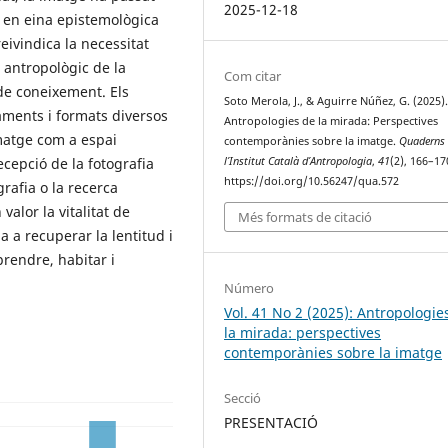
2025-12-18
e en eina epistemològica
eivindica la necessitat
 antropològic de la
Com citar
de coneixement. Els
Soto Merola, J., & Aguirre Núñez, G. (2025)
aments i formats diversos
Antropologies de la mirada: Perspectives
atge com a espai
contemporànies sobre la imatge.
Quaderns
recepció de la fotografia
l’Institut Català d’Antropologia
,
41
(2), 166–17
https://doi.org/10.56247/qua.572
grafia o la recerca
valor la vitalitat de
Més formats de citació
da a recuperar la lentitud i
rendre, habitar i
Número
Vol. 41 No 2 (2025): Antropologie
la mirada: perspectives
contemporànies sobre la imatge
Secció
PRESENTACIÓ