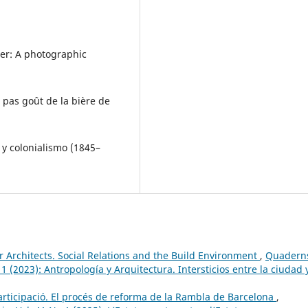
ter: A photographic
a pas goût de la bière de
a y colonialismo (1845–
r Architects. Social Relations and the Build Environment
,
Quadern
 1 (2023): Antropología y Arquitectura. Intersticios entre la ciudad y
articipació. El procés de reforma de la Rambla de Barcelona
,