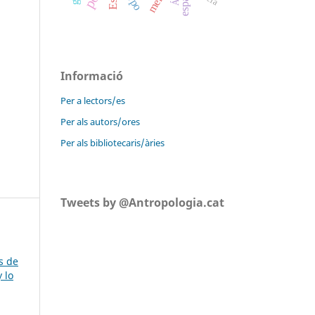
Informació
Per a lectors/es
Per als autors/ores
Per als bibliotecaris/àries
Tweets by @Antropologia.cat
s de
 lo