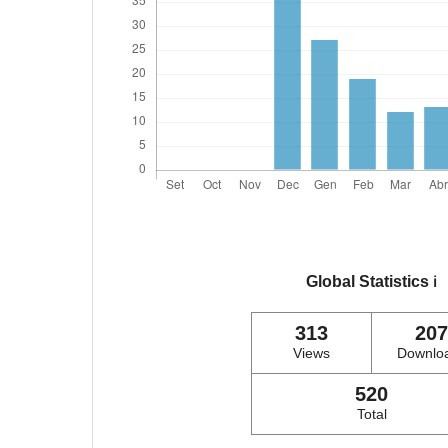
Global Statistics
ℹ️
313
207
Views
Downlo
520
Total