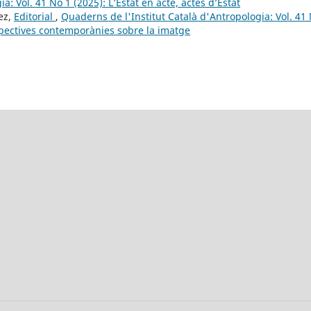
a: Vol. 41 No 1 (2025): L’Estat en acte, actes d’Estat
ez,
Editorial
,
Quaderns de l'Institut Català d'Antropologia: Vol. 41
spectives contemporànies sobre la imatge