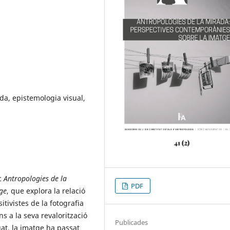
da, epistemologia visual,
c
Antropologies de la
PDF
ge
, que explora la relació
itivistes de la fotografia
ns a la seva revalorització
Publicades
uat, la imatge ha passat