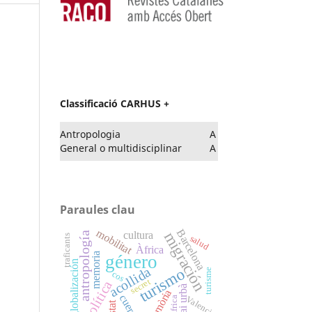
Classificació CARHUS +
Antropologia
A
General o multidisciplinar
A
Paraules clau
mobilitat
Barcelona
migración
cultura
antropología
traficants
salud
Àfrica
memoria
género
globalización
acollida
turismo
turisme
cos
secret
política
espai urbà
memòria
cuerpo
África
Valencia
Estat