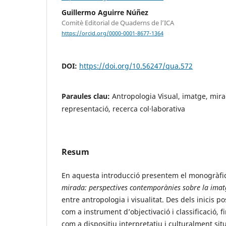
Guillermo Aguirre Núñez
Comitè Editorial de Quaderns de l’ICA
https://orcid.org/0000-0001-8677-1364
DOI:
https://doi.org/10.56247/qua.572
Paraules clau:
Antropologia Visual, imatge, mira
representació, recerca col·laborativa
Resum
En aquesta introducció presentem el monogràfi
mirada: perspectives contemporànies
sobre la imat
entre antropologia i visualitat. Des dels inicis pos
com a instrument d’objectivació i classificació, fi
com a dispositiu interpretatiu i culturalment sit