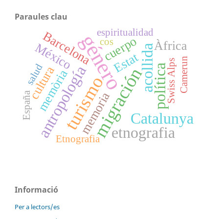
Paraules clau
espiritualidad
Barcelona
género
cuerpo
cos
Àfrica
México
acollida
Estat
Camerun
Swiss Alps
salud
política
antropología
cultura
migración
memòria
turismo
memoria
España
Catalunya
etnografia
Etnografia
Informació
Per a lectors/es