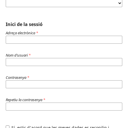
Inici de la sessió
Adreça electrònica
*
Nom d’usuari
*
Contrasenya
*
Repetiu la contrasenya
*
Sí, estic d'acord que les meves dades es recopilin i