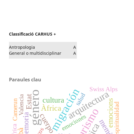
Classificació CARHUS +
Antropologia
A
General o multidisciplinar
A
Paraules clau
Swiss Alps
migración
arquitectura
género
salud
Estat
Valencia
cultura
Camerun
emocions
espiritualidad
Àfrica
turismo
cuerpo
memoria
emociones
memòria
África
cos