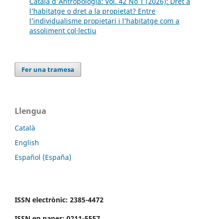
Català d'Antropologia: Vol. 42 No 1 (2026): Dret a
l’habitatge o dret a la propietat? Entre
l’individualisme propietari i l’habitatge com a
assoliment col·lectiu
Fer una tramesa
Llengua
Català
English
Español (España)
ISSN electrònic: 2385-4472
ISSN en paper: 0211-5557