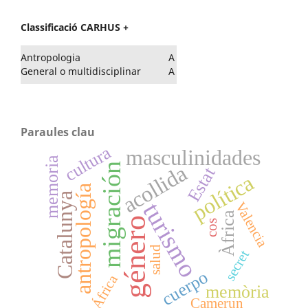
Classificació CARHUS +
Antropologia
A
General o multidisciplinar
A
Paraules clau
cultura
masculinidades
memoria
migración
acollida
Estat
política
antropología
Catalunya
turismo
Valencia
Àfrica
género
cos
salud
secret
cuerpo
África
memòria
Camerun