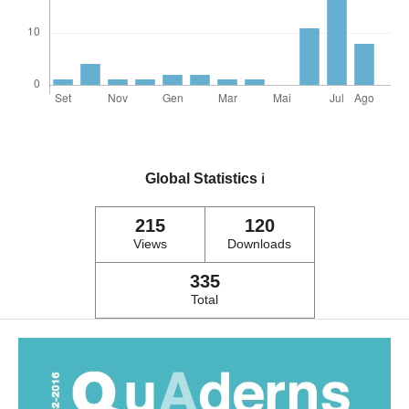
Global Statistics
ℹ️
215
120
Views
Downloads
335
Total