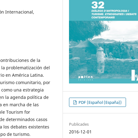
ón Internacional,
contribuciones de la
 la problematización del
io en América Latina.
 turismo comunitario, por
o como una estrategia
en la agenda política de
PDF (Español (España))
ta en marcha de las
ble Tourism for
is de determinados casos
Publicades
ea los debates existentes
2016-12-01
tipo de turismo.