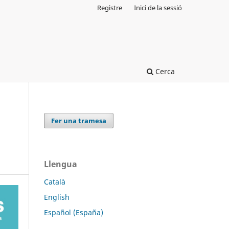
Registre
Inici de la sessió
Cerca
Fer una tramesa
Llengua
Català
English
Español (España)