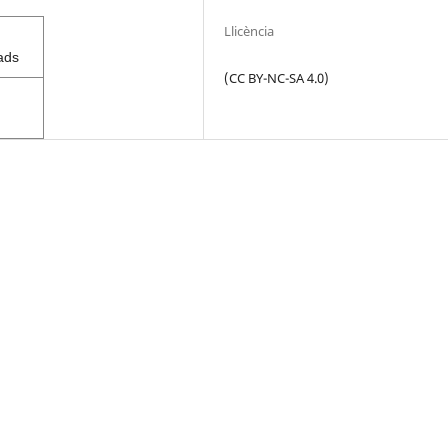
Llicència
ads
(CC BY-NC-SA 4.0)