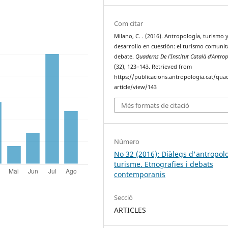
Com citar
Milano, C. . (2016). Antropología, turismo 
desarrollo en cuestión: el turismo comunit
debate.
Quaderns De l’Institut Català d’Antro
(32), 123–143. Retrieved from
https://publicacions.antropologia.cat/qua
article/view/143
Més formats de citació
Número
No 32 (2016): Diàlegs d'antropolo
turisme. Etnografies i debats
contemporanis
Secció
ARTICLES