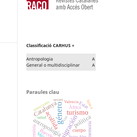
Classificació CARHUS +
Antropologia
A
General o multidisciplinar
A
Paraules clau
secret
África
Catalunya
emociones
Valencia
Estat
género
Àfrica
turismo
acollida
migración
política
cos
salud
antropología
memoria
memòria
Barcelona
cuerpo
México
Swiss Alps