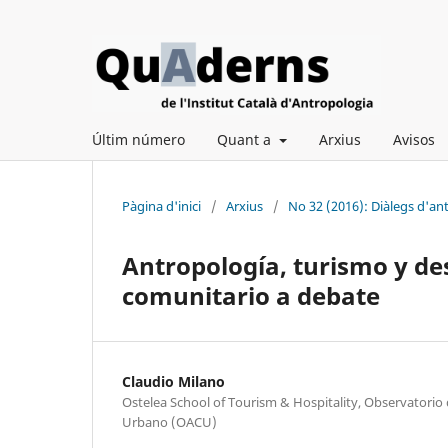
Últim número
Quant a
Arxius
Avisos
Pàgina d'inici
/
Arxius
/
No 32 (2016): Diàlegs d'an
Antropología, turismo y des
comunitario a debate
Claudio Milano
Ostelea School of Tourism & Hospitality, Observatorio 
Urbano (OACU)