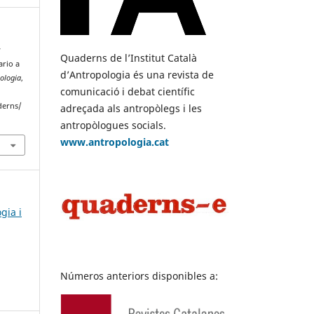
y
Quaderns de l’Institut Català
ario a
d’Antropologia és una revista de
pologia
,
comunicació i debat científic
derns/
adreçada als antropòlegs i les
antropòlogues socials.
www.antropologia.cat
gia i
Números anteriors disponibles a: