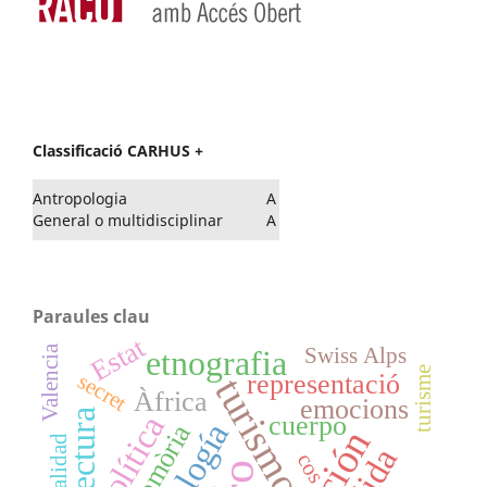
Classificació CARHUS +
Antropologia
A
General o multidisciplinar
A
Paraules clau
Estat
Valencia
etnografia
Swiss Alps
turisme
representació
secret
turismo
Àfrica
emocions
política
cuerpo
memòria
cos