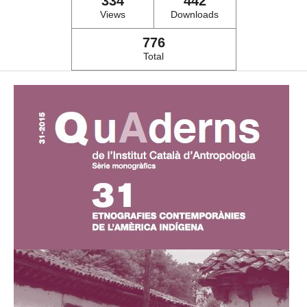
334
442
Views
Downloads
776
Total