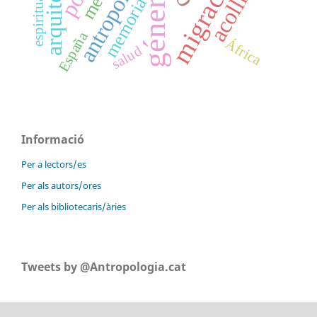
arquitectura
antropología
migración
espiritualidad
acollida
género
memoria
España
África
salud
Informació
Per a lectors/es
Per als autors/ores
Per als bibliotecaris/àries
Tweets by @Antropologia.cat