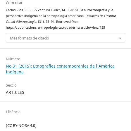
Com citar
Carlos Ríos, C. E. ., & Ventura i Oller, M. . (2015). La autoetnografía y la
perspectiva indígena en la antropología americana.
Quaderns De l’Institut
Català d’Antropologia
, (31), 75–94. Retrieved from
https://publicacions.antropologia.cat/quaderns/article/view/155
Més formats de citació
Número
No 31 (2015): Etnografies contemporànies de l'Amèrica
Indígena
Secció
ARTICLES
Llicència
(CC BY-NC-SA 4.0)