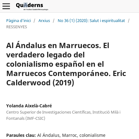
Pàgina d'inici
/
Arxius
/
No 36 (1) (2020): Salut i espiritualitat
/
RESSENYES
Al Ándalus en Marruecos. El
verdadero legado del
colonialismo español en el
Marruecos Contemporáneo. Eric
Calderwood (2019)
Yolanda Aixelà-Cabré
Centro Superior de Investigaciones Científicas, Institució Milà i
Fontanals (IMF-CSIC)
Paraules clau:
Al Ándalus, Marroc, colonialisme