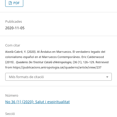
PDF
Publicades
2020-11-05
Com citar
Aixelà-Cabré, Y. (2020). Al Ándalus en Marruecos. El verdadero legado del
colonialismo español en el Marruecos Contemporáneo. Eric Calderwood
(2019) .
Quaderns De l’Institut Català d’Antropologia
, (36 (1), 126–129. Retrieved
from https://publicacions.antropologia.cat/quaderns/article/view/237
Més formats de citació
Número
No 36 (1) (2020): Salut i espiritualitat
Secció