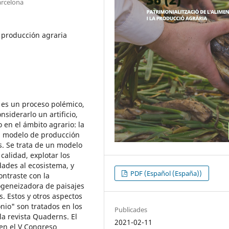
arcelona
, producción agraria
 es un proceso polémico,
siderarlo un artificio,
 en el ámbito agrario: la
el modelo de producción
. Se trata de un modelo
calidad, explotar los
dades al ecosistema, y
PDF (Español (España))
ontraste con la
geneizadora de paisajes
. Estos y otros aspectos
nio" son tratados en los
Publicades
a revista Quaderns. El
2021-02-11
en el V Congreso