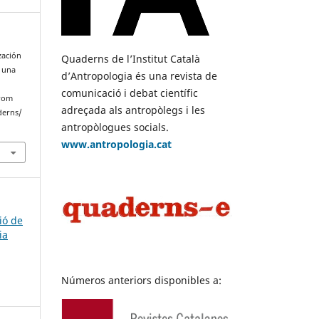
zación
Quaderns de l’Institut Català
: una
d’Antropologia és una revista de
comunicació i debat científic
from
adreçada als antropòlegs i les
derns/
antropòlogues socials.
www.antropologia.cat
ió de
ia
Números anteriors disponibles a: