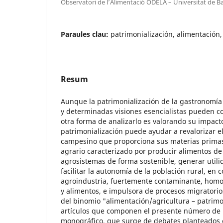
Observatori de l’Alimentació ODELA – Universitat de B
Paraules clau:
patrimonialización, alimentación
Resum
Aunque la patrimonialización de la gastronomía
y determinadas visiones esencialistas pueden con
otra forma de analizarlo es valorando su impacto
patrimonialización puede ayudar a revalorizar 
campesino que proporciona sus materias primas
agrario caracterizado por producir alimentos de 
agrosistemas de forma sostenible, generar utili
facilitar la autonomía de la población rural, en c
agroindustria, fuertemente contaminante, homo
y alimentos, e impulsora de procesos migratorios
del binomio "alimentación/agricultura – patrimo
artículos que componen el presente número de l
monográfico, que surge de debates planteados 