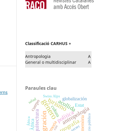
Classificació CARHUS +
Antropologia
A
General o multidisciplinar
A
Paraules clau
erns
Swiss Alps
turismo
globalización
salud
género
acollida
cuerpo
Estat
cultura
antropología
política
arquitectura
migración
espacio público
memòria
África
etnografia
Àfrica
memoria
secret
cos