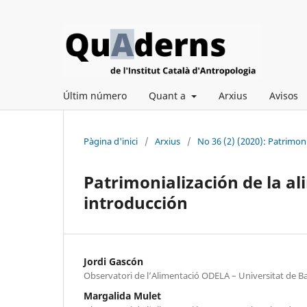
Últim número
Quant a
Arxius
Avisos
Pàgina d'inici
/
Arxius
/
No 36 (2) (2020): Patrimonia
Patrimonialización de la a
introducción
Jordi Gascón
Observatori de l’Alimentació ODELA – Universitat de B
Margalida Mulet