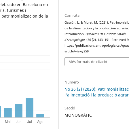
celebrado en Barcelona en
is, turismes i
Com citar
e patrimonialización de la
Gascón, J., & Mulet, M. (2021). Patrimoniali
de la alimentación y la producción agraria
introducción.
Quaderns De l’Institut Català
d’Antropologia
, (36 (2), 143–151. Retrieved 
https://publicacions.antropologia.cat/qua
article/view/259
Més formats de citació
Número
No 36 (2) (2020): Patrimonialitzac
l'alimentació i la producció agrar
Secció
MONOGRÀFIC