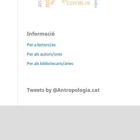
COVID-19
Informació
Per a lectors/es
Per als autors/ores
Per als bibliotecaris/àries
Tweets by @Antropologia.cat