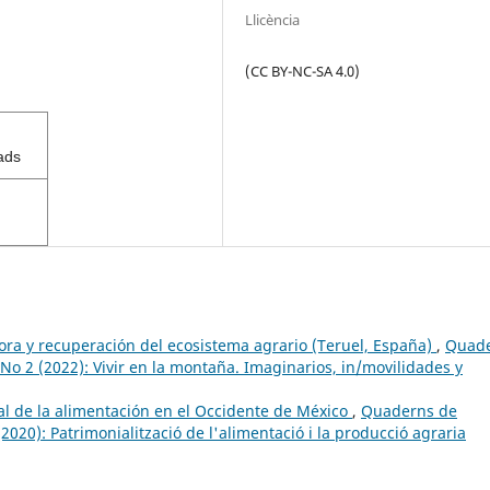
Llicència
(CC BY-NC-SA 4.0)
ads
ra y recuperación del ecosistema agrario (Teruel, España)
,
Quad
8 No 2 (2022): Vivir en la montaña. Imaginarios, in/movilidades y
al de la alimentación en el Occidente de México
,
Quaderns de
(2020): Patrimonialització de l'alimentació i la producció agraria