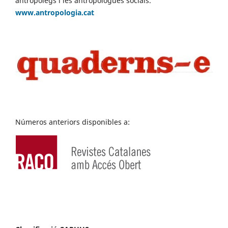
antropòlegs i les antropòlogues socials.
www.antropologia.cat
Números anteriors disponibles a: