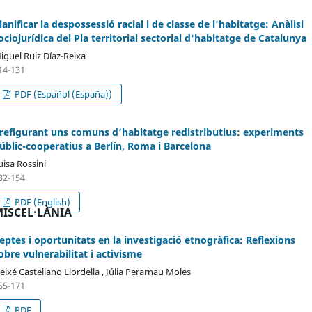
lanificar la despossessió racial i de classe de l'habitatge: Anàlisi
ociojurídica del Pla territorial sectorial d'habitatge de Catalunya
iguel Ruiz Díaz-Reixa
14-131
PDF (Español (España))
refigurant uns comuns d’habitatge redistributius: experiments
úblic-cooperatius a Berlín, Roma i Barcelona
uisa Rossini
32-154
PDF (English)
ISCEL·LÀNIA
eptes i oportunitats en la investigació etnogràfica: Reflexions
obre vulnerabilitat i activisme
eixé Castellano Llordella , Júlia Perarnau Moles
55-171
PDF