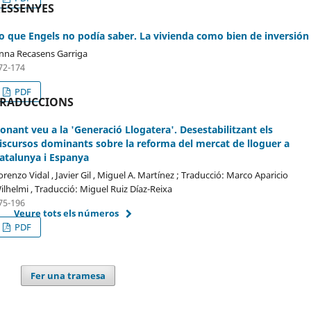
ESSENYES
o que Engels no podía saber. La vivienda como bien de inversión
nna Recasens Garriga
72-174
PDF
TRADUCCIONS
onant veu a la 'Generació Llogatera'. Desestabilitzant els
iscursos dominants sobre la reforma del mercat de lloguer a
atalunya i Espanya
orenzo Vidal , Javier Gil , Miguel A. Martínez ; Traducció: Marco Aparicio
ilhelmi , Traducció: Miguel Ruiz Díaz-Reixa
75-196
Veure tots els números
PDF
Fer una tramesa