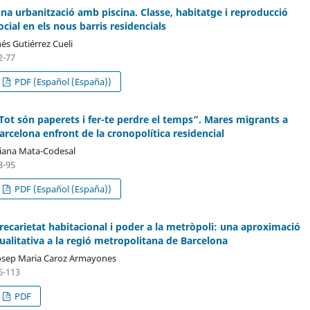
na urbanització amb piscina. Classe, habitatge i reproducció
ocial en els nous barris residencials
nés Gutiérrez Cueli
2-77
PDF (Español (España))
Tot són paperets i fer-te perdre el temps”. Mares migrants a
arcelona enfront de la cronopolítica residencial
iana Mata-Codesal
8-95
PDF (Español (España))
recarietat habitacional i poder a la metròpoli: una aproximació
ualitativa a la regió metropolitana de Barcelona
osep Maria Caroz Armayones
6-113
PDF