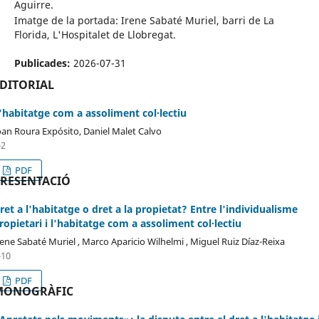
Aguirre.
Imatge de la portada: Irene Sabaté Muriel, barri de La
Florida, L'Hospitalet de Llobregat.
Publicades:
2026-07-31
DITORIAL
'habitatge com a assoliment col·lectiu
oan Roura Expósito, Daniel Malet Calvo
-2
PDF
RESENTACIÓ
ret a l'habitatge o dret a la propietat? Entre l'individualisme
ropietari i l'habitatge com a assoliment col·lectiu
rene Sabaté Muriel , Marco Aparicio Wilhelmi , Miguel Ruiz Díaz-Reixa
-10
PDF
MONOGRÀFIC