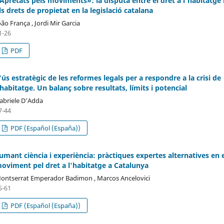
Apretats pels moviments»: la disputa entre el dret a l'habitatge 
ls drets de propietat en la legislació catalana
oão França , Jordi Mir Garcia
1-26
PDF
'ús estratègic de les reformes legals per a respondre a la crisi de
'habitatge. Un balanç sobre resultats, límits i potencial
abriele D’Adda
7-44
PDF (Español (España))
umant ciència i experiència: pràctiques expertes alternatives en 
oviment pel dret a l'habitatge a Catalunya
ontserrat Emperador Badimon , Marcos Ancelovici
5-61
PDF (Español (España))