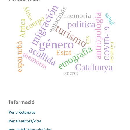
migración
emocions
África
memoria
salud
antropología
cuerpo
Àfrica
política
turismo
COVID-19
cos
género
espai urbà
ressenya
etnografia
acollida
Estat
memòria
Catalunya
secret
Informació
Per a lectors/es
Per als autors/ores
Per als bibliotecaris/àries